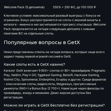
Welcome Pack (5 депозитов)
350% + 250 ФС, до 100 000 ₽
Ключевое условие: максимальный разовый выигрыш с бонуса не
ограничен. Бонус распространяется на слоты с иконкой монеты в
каталоге - именно в них засчитывается прогресс отыгрыша. Welcome
Pack продолжается на четыре следующих депозита с новыми
пакетами ФС на отдельные слоты.
Популярные вопросы в GetX
Ниже представлены ответы на четыре вопроса, которые чаще всего
задают перед первой игровой сессией в GetX.
Какие слоты есть в GetX казино?
Каталог GetX
включает
9 600+ слотов
от 80+ провайдеров: Pragmatic
Play, NetEnt, Play'n GO, Yggdrasil Gaming, Betsoft, Hacksaw Gaming,
Nolimit City, Spinomenal, Endorphina, Evoplay и других. Среди форматов
- классические слоты, видеослоты, Megaways, прогрессивные
джекпоты (940+) и Bonus Buy (2 700+). Навигация через фильтры по
провайдеру, жанру и механике. Демо-версии доступны без
регистрации.
Можно ли играть в GetX бесплатно без регистрации?