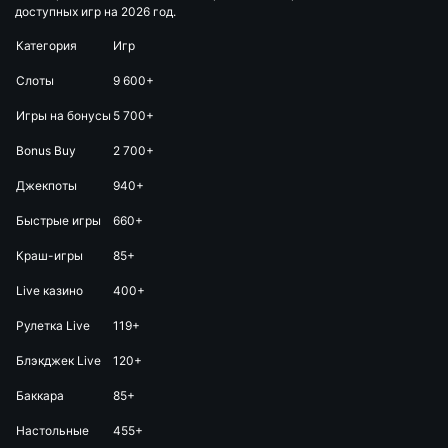
доступных игр на 2026 год.
Категория
Игр
Слоты
9 600+
Игры на бонусы
5 700+
Bonus Buy
2 700+
Джекпоты
940+
Быстрые игры
660+
Краш-игры
85+
Live казино
400+
Рулетка Live
119+
Блэкджек Live
120+
Баккара
85+
Настольные
455+