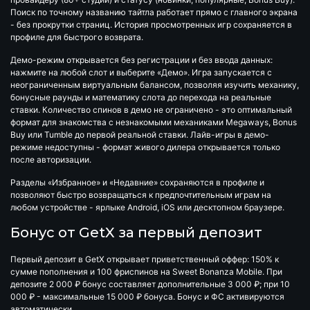
Поиск по точному названию тайтла работает прямо с главного экрана
- без прокрутки страниц. История просмотренных игр сохраняется в
профиле для быстрого возврата.
Демо-режим открывается без регистрации и без ввода данных:
нажмите на любой слот и выберите «Демо». Игра запускается с
неограниченным виртуальным балансом, позволяя изучить механику,
бонусные раунды и математику слота до перехода на реальные
ставки. Количество спинов в демо не ограничено - это оптимальный
формат для знакомства с незнакомыми механиками Megaways, Bonus
Buy или Tumble до первой реальной ставки. Лайв-игры в демо-
режиме недоступны - формат живого дилера открывается только
после авторизации.
Разделы «Избранное» и «Недавние» сохраняются в профиле и
позволяют быстро возвращаться к предпочтительным играм на
любом устройстве - ярлыке Android, iOS или десктопном браузере.
Бонус от GetX за первый депозит
Первый депозит в GetX открывает приветственный оффер:
150% к
сумме пополнения
и
100 фриспинов
на Sweet Bonanza Mobile. При
депозите 2 000 ₽ бонус составляет дополнительные 3 000 ₽; при 10
000 ₽ - максимальные
15 000 ₽
бонуса. Бонус и ФС активируются
автоматически.