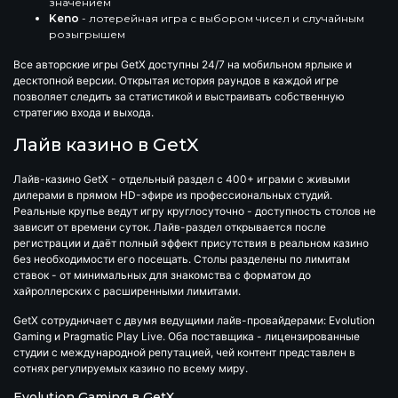
значением
Keno
- лотерейная игра с выбором чисел и случайным
розыгрышем
Все авторские игры GetX доступны 24/7 на мобильном ярлыке и
десктопной версии. Открытая история раундов в каждой игре
позволяет следить за статистикой и выстраивать собственную
стратегию входа и выхода.
Лайв казино в GetX
Лайв-казино GetX - отдельный раздел с
400+ играми
с живыми
дилерами в прямом HD-эфире из профессиональных студий.
Реальные крупье ведут игру круглосуточно - доступность столов не
зависит от времени суток. Лайв-раздел открывается после
регистрации и даёт полный эффект присутствия в реальном казино
без необходимости его посещать. Столы разделены по лимитам
ставок - от минимальных для знакомства с форматом до
хайроллерских с расширенными лимитами.
GetX сотрудничает с двумя ведущими лайв-провайдерами: Evolution
Gaming и Pragmatic Play Live. Оба поставщика - лицензированные
студии с международной репутацией, чей контент представлен в
сотнях регулируемых казино по всему миру.
Evolution Gaming в GetX