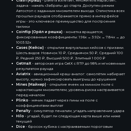
Crash (Краш)
- ракета взлетает, множитель нарастает;
задача - нажать «Забрать» до старта. Доступен режим
Автостоп с заданным множителем выхода. Статистика всех
прошлых раундов отображается прямо в интерфейсе
игры - это ключевое преимущество для построения
тактики
Coinflip (Орёл и решка)
- монетка вращается;
фиксированные коэффициенты: 1.96x → 3.92x → 7.84x → до
1003.52x
Cases (Кейсы)
- открытие виртуальных кейсов с призами.
Шесть видов: Новичок 10 ₽, Среднячок 50 ₽, Средний 100
₽, Редкий 250 ₽, Высший 500 ₽, Элитный 1 000 ₽
GetmaX
- авторская игра GetX с RTP до 98% и мгновенным
результатом раунда
Aviatrix
- авиационный краш-аналог: самолётик набирает
высоту, нужно зафиксировать выигрыш до крушения
Mines (Майнер)
- открытие ячеек на минном поле с
нарастающим множителем; уровень риска настраивается
перед началом
Plinko
- мячик падает через пины на поле с
коэффициентами выплат
Penalty
- симулятор пенальти; угадать направление удара
Hilo
- угадай, будет ли следующая карта выше или ниже
текущей
Dice
- бросок кубика с настраиваемым пороговым